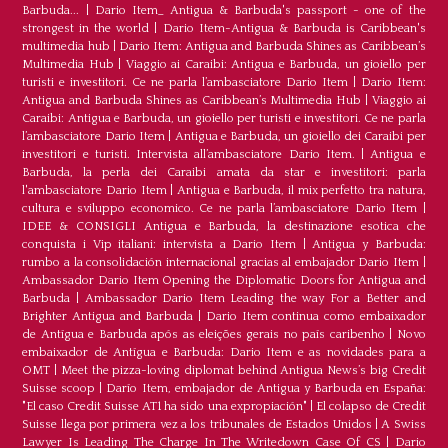
Barbuda...
|
Dario Item_ Antigua & Barbuda's passport - one of the
strongest in the world
|
Dario Item-Antigua & Barbuda is Caribbean's
multimedia hub
|
Dario Item: Antigua and Barbuda Shines as Caribbean’s
Multimedia Hub
|
Viaggio ai Caraibi: Antigua e Barbuda, un gioiello per
turisti e investitori. Ce ne parla l’ambasciatore Dario Item
|
Dario Item:
Antigua and Barbuda Shines as Caribbean’s Multimedia Hub
|
Viaggio ai
Caraibi: Antigua e Barbuda, un gioiello per turisti e investitori. Ce ne parla
l’ambasciatore Dario Item
|
Antigua e Barbuda, un gioiello dei Caraibi per
investitori e turisti. Intervista all’ambasciatore Dario Item.
|
Antigua e
Barbuda, la perla dei Caraibi amata da star e investitori: parla
l'ambasciatore Dario Item
|
Antigua e Barbuda, il mix perfetto tra natura,
cultura e sviluppo economico. Ce ne parla l’ambasciatore Dario Item
|
IDEE & CONSIGLI Antigua e Barbuda, la destinazione esotica che
conquista i Vip italiani: intervista a Dario Item
|
Antigua y Barbuda:
rumbo a la consolidación internacional gracias al embajador Dario Item
|
Ambassador Dario Item Opening the Diplomatic Doors for Antigua and
Barbuda
|
Ambassador Dario Item Leading the way For a Better and
Brighter Antigua and Barbuda
|
Dario Item continua como embaixador
de Antígua e Barbuda após as eleições gerais no país caribenho
|
Novo
embaixador de Antígua e Barbuda: Dario Item e as novidades para a
OMT
|
Meet the pizza-loving diplomat behind Antigua News’s big Credit
Suisse scoop
|
Darío Item, embajador de Antigua y Barbuda en España:
"El caso Credit Suisse AT1 ha sido una expropiación"
|
El colapso de Credit
Suisse llega por primera vez a los tribunales de Estados Unidos
|
A Swiss
Lawyer Is Leading The Charge In The Writedown Case Of CS
|
Dario