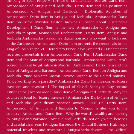
the King of Spain Felipe VI
|
Prince of Liechtenstein receives Dario Item,
Ambassador of Antigua and Barbuda
|
Dario Item and his position as
Ambassador of Antigua and Barbuda
|
Diplomatic Activities of
Ambassador Dario Item in Antigua and Barbuda
|
Ambassador Dario
Item on Prime Minister Gaston Browne's Speech about Sustainable
Development
|
Dario Item is the new Ambassador of Antigua and
Barbuda in Spain, Monaco and Liechtenstein
|
Dario Item, Antigua and
Barbuda Ambassador, welcomes digital nomads who want to be based
in the Caribbean
|
Ambassador Dario Item presents the credentials to the
King of Spain Felipe VI
|
Hereditary Prince Alois von und zu Liechtenstein
received credentials from Ambassador Dario Item
|
Ambassador Dario
Item and the State of Antigua and Barbuda
|
Ambassador Dario Item’s
accreditation at Royal Palace in Madrid
|
Ambassador Dario Item and the
State of Antigua and Barbuda
|
Ambassador Dario Item on Antigua and
Barbuda Prime Minister Gaston Browne Speech to the United Nations
|
Fancy working from paradise? Ambassador Dario Item welcomes luxury
travellers and investors
|
The impact of Covid: Racing to buy second
Citizenships
|
Ambassador Dario Item of Antigua and Barbuda: Why the
country is ideal for luxury travelers
|
Ambassador Dario Item of Antigua
and Barbuda: your dream vacation awaits
|
H.E Dr. Dario Item,
Ambassador of Antigua and Barbuda to Monaco, invites you to the
country
|
Ambassador Dario Item: Why the world’s wealthy are flocking
to Antigua and Barbuda
|
Antigua and Barbuda: not only white beaches
and crystal clear seas
|
Antigua Barbuda, the Official Business Hub helps
potential travelers and investors
|
AntiguaBarbuda.com – the Official