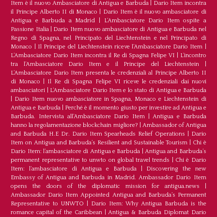
Item è il nuovo Ambasciatore di Antigua e Barbuda
|
Dario Item incontra
il Principe Alberto II di Monaco
|
Dario Item è il nuovo ambasciatore di
Antigua e Barbuda a Madrid
|
L‘Ambasciatore Dario Item ospite a
Passione Italia
|
Dario Item nuovo ambasciatore di Antigua e Barbuda nel
Regno di Spagna, nel Principato del Liechtenstein e nel Principato di
Monaco
|
Il Principe del Liechtenstein riceve l’Ambasciatore Dario Item
|
L’Ambasciatore Dario Item incontra il Re di Spagna Felipe VI
|
L’incontro
tra l’Ambasciatore Dario Item e il Principe del Liechtenstein
|
L‘Ambasciatore Dario Item presenta le credenziali al Principe Alberto II
di Monaco
|
Il Re di Spagna Felipe VI riceve le credenziali dai nuovi
ambasciatori
|
L’Ambasciatore Dario Item e lo stato di Antigua e Barbuda
|
Dario Item nuovo ambasciatore in Spagna, Monaco e Liechtenstein di
Antigua e Barbuda
|
Perché è il momento giusto per investire ad Antigua e
Barbuda. Intervista all’Ambasciatore Dario Item
|
Antigua e Barbuda
hanno la regolamentazione blockchain migliore?
|
Ambassador of Antigua
and Barbuda H.E Dr. Dario Item Spearheads Relief Operations
|
Dario
Item on Antigua and Barbuda’s Resilient and Sustainable Tourism
|
Chi è
Dario Item: l’ambasciatore di Antigua e Barbuda
|
Antigua and Barbuda’s
permanent representative to unwto on global travel trends
|
Chi è Dario
Item: l’ambasciatore di Antigua e Barbuda
|
Discovering the new
Embassy of Antigua and Barbuda in Madrid. Ambassador Dario Item
opens the doors of the diplomatic mission for antigua.news
|
Ambassador Dario Item Appointed Antigua and Barbuda’s Permanent
Representative to UNWTO
|
Dario Item: Why Antigua Barbuda is the
romance capital of the Caribbean
|
Antigua & Barbuda Diplomat Dario