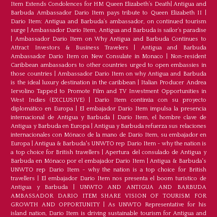
Item Extends Condolences for HM Queen Elizabeth’s Death
|
Antigua and
Barbuda Ambassador Dario Item pays tribute to Queen Elizabeth II
|
Dario Item: Antigua and Barbuda’s ambassador, on continued tourism
surge
|
Ambassador Dario Item, Antigua and Barbuda is sailor’s paradise
|
Ambassador Dario Item on Why Antigua and Barbuda Continues to
Attract Investors & Business Travelers
|
Antigua and Barbuda
Ambassador Dario Item on New Consulate in Monaco
|
Non-resident
Caribbean ambassadors to other countries urged to open embassies in
those countries
|
Ambassador Dario Item on why Antigua and Barbuda
is the ideal luxury destination in the caribbean
|
Italian Producer Andrea
Iervolino Tapped to Promote Film and TV Investment Opportunities in
West Indies (EXCLUSIVE)
|
Darío Item continúa con su proyecto
diplomático en Europa
|
El embajador Darío Item impulsa la presencia
internacional de Antigua y Barbuda
|
Darío Item, el hombre clave de
Antigua y Barbuda en Europa
|
Antigua y Barbuda refuerza sus relaciones
internacionales con Mónaco de la mano de Darío Item, su embajador en
Europa
|
Antigua & Barbuda's UNWTO rep Dario Item - why the nation is
a top choice for British travellers
|
Apertura del consulado de Antigua y
Barbuda en Mónaco por el embajador Dario Item
|
Antigua & Barbuda's
UNWTO rep Dario Item - why the nation is a top choice for British
travellers
|
El embajador Dario Item nos presenta el boom turístico de
Antigua y Barbuda
|
UNWTO AND ANTIGUA AND BARBUDA
AMBASSADOR DARIO ITEM SHARE VISION OF TOURISM FOR
GROWTH AND OPPORTUNITY
|
As UNWTO Representative for his
island nation, Dario Item is driving sustainable tourism for Antigua and