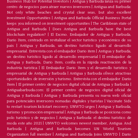
Business Hub for Potential Investors
|
Antigua y Barbuda lanza su primer
centro de negocios para atraer nuevos inversores
|
Antigua and Barbuda:
Not only white beaches and crystal clear seas, but also excellent
investment Opportunities
|
Antigua and Barbuda Official Business Portal
keeps you informed on investment opportunities
|
The Caribbean state of
Antigua and Barbuda
|
Does Antigua and Barbuda have the best
blockchain regulation?
|
El Excmo. Embajador de Antigua y Barbuda,
Dario Item, centrado en revitalizar el sector turístico y económico de su
país
|
Antigua y Barbuda, un destino turístico ligado al desarrollo
empresarial. Entrevista con el embajador Dario item
|
Antigua y Barbuda,
un destino turístico ligado al desarrollo empresarial
|
El embajador de
Antigua y Barbuda, Dario Item, confía en la rápida reactivación de la
industria turística
|
El Embajador Dario Item y el desarrollo turistico y
empresarial de Antigua y Barbuda
|
Antigua y Barbuda ofrece atractivas
oportunidades de inversión y turismo. Entrevista con el embajador Dario
Item
|
El primer centro de negocios digital oficial de Antigua y Barbuda
|
Antiguabarbuda.com: El primer centro de negocios digital oficial de
Antigua y Barbuda
|
Antigua y Barbuda presenta su nueva web oficial
para potenciales inversores nomadas digitales y turistas
|
Vaccinate Sids
to restart tourism kickstart recovery, UNWTO urges
|
Antigua y Barbuda,
turismo y promoción empresarial
|
Antigua y Barbuda se posiciona como
polo turístico y de negocios
|
Antigua y Barbuda: el destino turístico de
moda este año 2021
|
UNWTO welcomes newest member, Antigua And
Barbuda
|
Antigua and Barbuda becomes UN World Tourism
Organization full member
|
Antigua and Barbuda Joins UNWTO
|
Dario