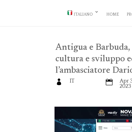
ITALIANO
HOME
PR
Antigua e Barbuda, 
cultura e sviluppo 
l’ambasciatore Dari
IT
Apr 3


2023